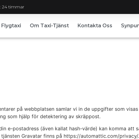
 24 timmar
Flygtaxi
Om Taxi-Tjänst
Kontakta Oss
Synpun
tarer på webbplatsen samlar vi in de uppgifter som visas
g som hjälp för detektering av skräppost.
in e-postadress (även kallat hash-värde) kan komma att sän
för tjänsten Gravatar finns på https://automattic.com/privac