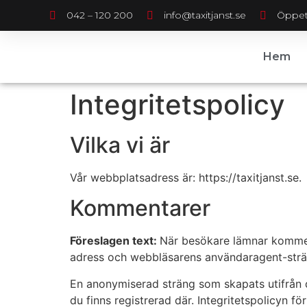
042 – 120 200
info@taxitjanst.se
Öppet
Hem
Integritetspolicy
Vilka vi är
Vår webbplatsadress är: https://taxitjanst.se.
Kommentarer
Föreslagen text:
När besökare lämnar kommen
adress och webbläsarens användaragent-strän
En anonymiserad sträng som skapats utifrån d
du finns registrerad där. Integritetspolicyn 