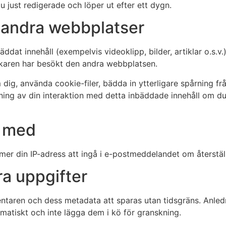
u just redigerade och löper ut efter ett dygn.
n andra webbplatser
ddat innehåll (exempelvis videoklipp, bilder, artiklar o.s.v
karen har besökt den andra webbplatsen.
ig, använda cookie-filer, bädda in ytterligare spårning frå
ning av din interaktion med detta inbäddade innehåll om du
a med
er din IP-adress att ingå i e-postmeddelandet om återstäl
ra uppgifter
en och dess metadata att sparas utan tidsgräns. Anledning
tiskt och inte lägga dem i kö för granskning.